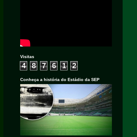
Visitas
4
8
7
6
1
2
Conheça a história do Estádio da SEP