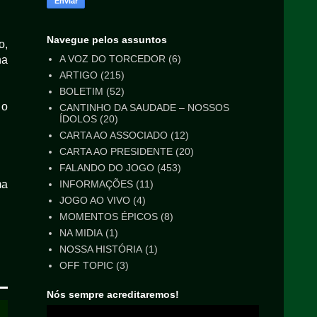
Navegue pelos assuntos
o,
A VOZ DO TORCEDOR
(6)
na
ARTIGO
(215)
BOLETIM
(52)
 o
CANTINHO DA SAUDADE – NOSSOS
ÍDOLOS
(20)
CARTA AO ASSOCIADO
(12)
CARTA AO PRESIDENTE
(20)
FALANDO DO JOGO
(453)
INFORMAÇÕES
(11)
ma
JOGO AO VIVO
(4)
MOMENTOS ÉPICOS
(8)
NA MIDIA
(1)
NOSSA HISTÓRIA
(1)
OFF TOPIC
(3)
Nós sempre acreditaremos!