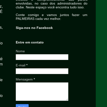
envolvidas, no caso dos administradores do
z,
clube. Neste espaço você encontra tudo isso.
 É
Conte comigo e vamos juntos fazer um
PALMEIRAS cada vez melhor.
s,
Siga-nos no Facebook
Entre em contato
lo
Nome
té
em
E-mail
*
Mensagem
*
de
do