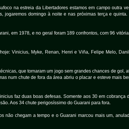
ufoco na estreia da Libertadores estamos em campo outra ve
s, jogaremos domingo à noite e nas próximas terça e quinta.
rani, em 1978, e no geral foram 189 confrontos, com 96 vitória
hoje: Vinicius, Myke, Renan, Henri e Viña, Felipe Melo, Dani
 técnicas, que tornaram um jogo sem grandes chances de gol, a
mas num chute de fora da área abriu o placar e esteve mais b
inicius faz duas boas defesas. Somente aos 30 em cobrança 
ssão. Aos 34 chute perigosíssimo do Guarani para fora.
ros não chegam a tempo e o Guarani marcou mais um, anula