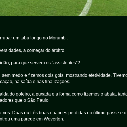
derrubar um tabu longo no Morumbi.
ersidades, a começar do árbitro.
Sidão; para que servem os “assistentes”?
, sem medo e fizemos dois gols, mostrando efetividade. Tivem
ação, na saída e nas finalizações.
aída do goleiro, a puxada e a forma como fizemos o abafa, tant
gadores que o São Paulo.
amos. Duas ou três boas chances perdidas no último passe e 
ontrou uma parede em Weverton.