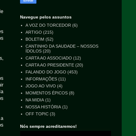
de
Navegue pelos assuntos
A VOZ DO TORCEDOR
(6)
es
ARTIGO
(215)
os
BOLETIM
(52)
CANTINHO DA SAUDADE – NOSSOS
ÍDOLOS
(20)
CARTA AO ASSOCIADO
(12)
s,
CARTA AO PRESIDENTE
(20)
FALANDO DO JOGO
(453)
os
INFORMAÇÕES
(11)
ir
JOGO AO VIVO
(4)
la
MOMENTOS ÉPICOS
(8)
os
NA MIDIA
(1)
NOSSA HISTÓRIA
(1)
OFF TOPIC
(3)
 a
os
Nós sempre acreditaremos!