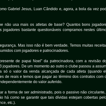
omo Gabriel Jesus, Luan Cândido e, agora, a bola da vez po
ube não usa mais os atletas de base? Quantos bons jogador
s jogadores bastante questionáveis compramos nestes últim
egurança. Mas isso não é bem verdade. Temos muitas receita
umidos com jogadores e patrocinadores.
esente de papai Noel” da patrocinadora, com a revisão d
 13 jogadores. De um momento ao outro o clube passou a assum
ia só o valor da venda alcançada de cada atleta (quando e
s de reais e temos que pagar ao término dos contratos com 
, independentemente do valor auferido.
r a forma de ser administrado, pois o passivo não circulante,
o há como se garantir que tais dívidas estejam cobertas pel
ce, etc.).