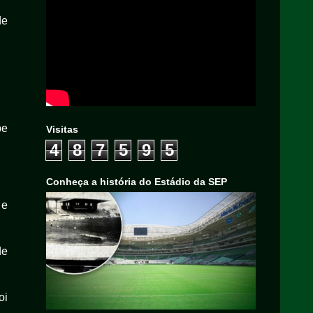
de
pe
Visitas
4
8
7
5
9
5
Conheça a história do Estádio da SEP
 e
de
oi