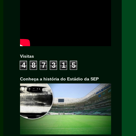
Visitas
4
8
7
3
1
5
Conheça a história do Estádio da SEP