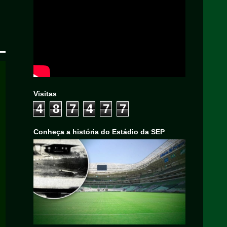
Visitas
4
8
7
4
7
7
Conheça a história do Estádio da SEP