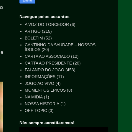
as
Navegue pelos assuntos
A VOZ DO TORCEDOR
(6)
ARTIGO
(215)
BOLETIM
(52)
CANTINHO DA SAUDADE – NOSSOS
ÍDOLOS
(20)
de
CARTA AO ASSOCIADO
(12)
CARTA AO PRESIDENTE
(20)
FALANDO DO JOGO
(453)
INFORMAÇÕES
(11)
JOGO AO VIVO
(4)
MOMENTOS ÉPICOS
(8)
NA MIDIA
(1)
NOSSA HISTÓRIA
(1)
OFF TOPIC
(3)
Nós sempre acreditaremos!