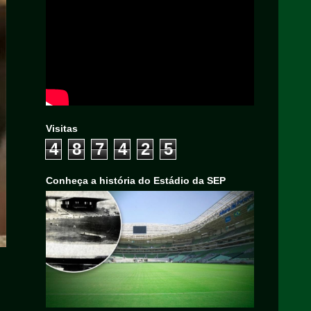
Visitas
4
8
7
4
2
5
Conheça a história do Estádio da SEP