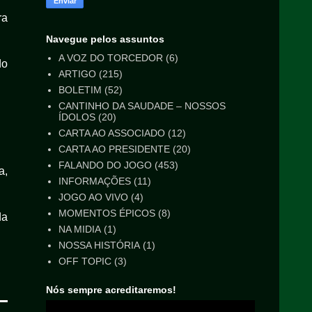
ra
Navegue pelos assuntos
A VOZ DO TORCEDOR
(6)
do
ARTIGO
(215)
BOLETIM
(52)
CANTINHO DA SAUDADE – NOSSOS
ÍDOLOS
(20)
CARTA AO ASSOCIADO
(12)
CARTA AO PRESIDENTE
(20)
FALANDO DO JOGO
(453)
a,
INFORMAÇÕES
(11)
JOGO AO VIVO
(4)
MOMENTOS ÉPICOS
(8)
da
NA MIDIA
(1)
NOSSA HISTÓRIA
(1)
OFF TOPIC
(3)
Nós sempre acreditaremos!