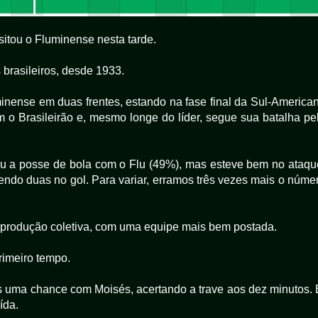
itou o Fluminense nesta tarde.
 brasileiros, desde 1933.
inense em duas frentes, estando na fase final da Sul-America
m o Brasileirão e, mesmo longe do líder, segue sua batalha pe
iu a posse de bola com o Flu (49%), mas esteve bem no ataqu
endo duas no gol. Para variar, erramos três vezes mais o núme
a produção coletiva, com uma equipe mais bem postada.
primeiro tempo.
s uma chance com Moisés, acertando a trave aos dez minutos. 
ída.