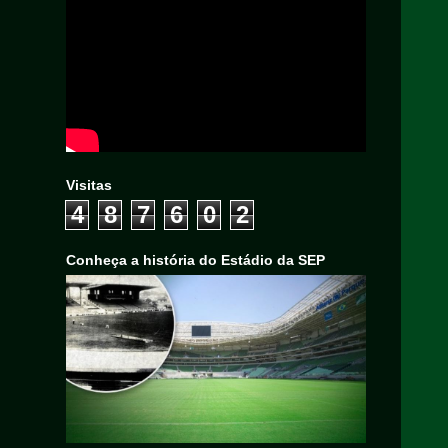
Visitas
4
8
7
6
0
2
Conheça a história do Estádio da SEP